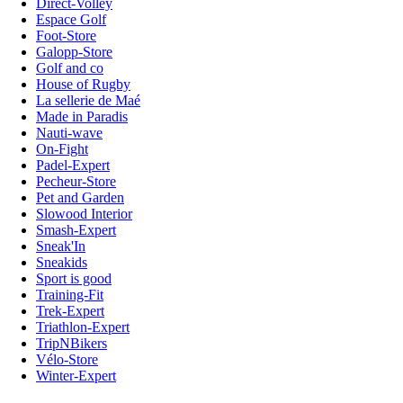
Direct-Volley
Espace Golf
Foot-Store
Galopp-Store
Golf and co
House of Rugby
La sellerie de Maé
Made in Paradis
Nauti-wave
On-Fight
Padel-Expert
Pecheur-Store
Pet and Garden
Slowood Interior
Smash-Expert
Sneak'In
Sneakids
Sport is good
Training-Fit
Trek-Expert
Triathlon-Expert
TripNBikers
Vélo-Store
Winter-Expert