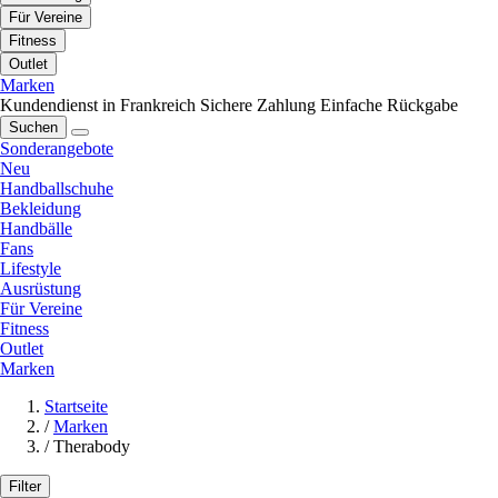
Für Vereine
Fitness
Outlet
Marken
Kundendienst in Frankreich
Sichere Zahlung
Einfache Rückgabe
Suchen
Sonderangebote
Neu
Handballschuhe
Bekleidung
Handbälle
Fans
Lifestyle
Ausrüstung
Für Vereine
Fitness
Outlet
Marken
Startseite
/
Marken
/
Therabody
Filter