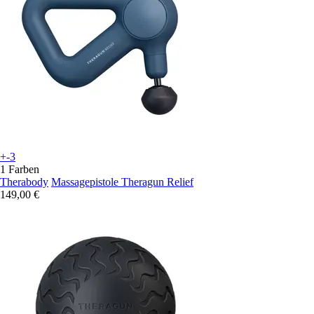
+-3
1 Farben
Therabody
Massagepistole Theragun Relief
149,00 €