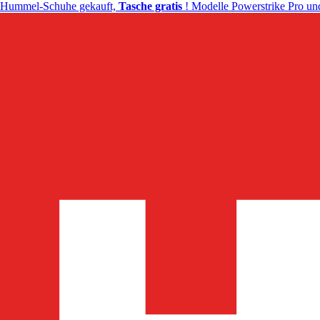
Hummel-Schuhe gekauft,
Tasche gratis
! Modelle Powerstrike Pro und