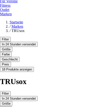
Für Vereine
Fitness
Outlet
Marken
Startseite
/
Marken
/
TRUsox
Filter
In 24 Stunden versendet
Größe
Farbe
Geschlecht
Preis
18 Produkte anzeigen
TRUsox
Filter
In 24 Stunden versendet
Größe