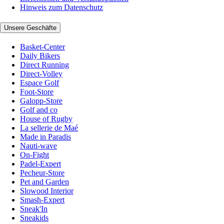
Hinweis zum Datenschutz
Unsere Geschäfte
Basket-Center
Daily Bikers
Direct Running
Direct-Volley
Espace Golf
Foot-Store
Galopp-Store
Golf and co
House of Rugby
La sellerie de Maé
Made in Paradis
Nauti-wave
On-Fight
Padel-Expert
Pecheur-Store
Pet and Garden
Slowood Interior
Smash-Expert
Sneak'In
Sneakids