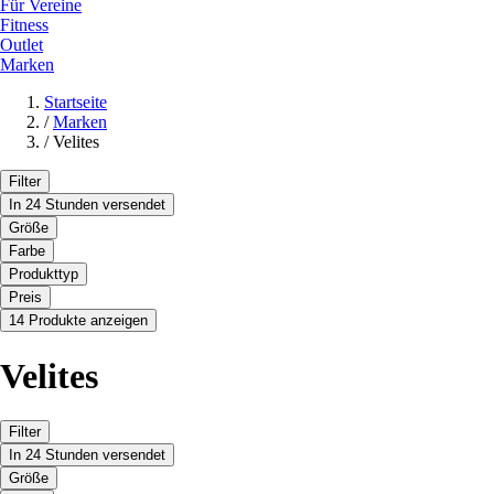
Für Vereine
Fitness
Outlet
Marken
Startseite
/
Marken
/
Velites
Filter
In 24 Stunden versendet
Größe
Farbe
Produkttyp
Preis
14 Produkte anzeigen
Velites
Filter
In 24 Stunden versendet
Größe