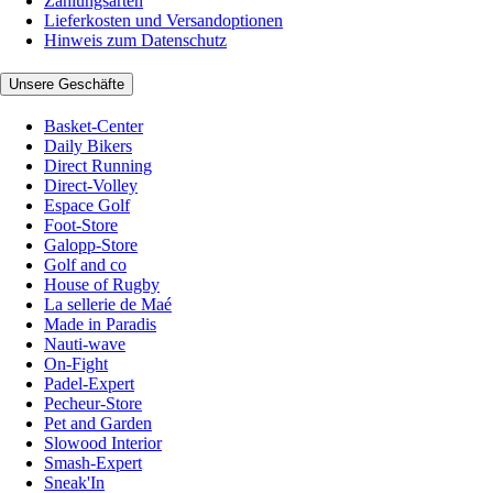
Zahlungsarten
Lieferkosten und Versandoptionen
Hinweis zum Datenschutz
Unsere Geschäfte
Basket-Center
Daily Bikers
Direct Running
Direct-Volley
Espace Golf
Foot-Store
Galopp-Store
Golf and co
House of Rugby
La sellerie de Maé
Made in Paradis
Nauti-wave
On-Fight
Padel-Expert
Pecheur-Store
Pet and Garden
Slowood Interior
Smash-Expert
Sneak'In