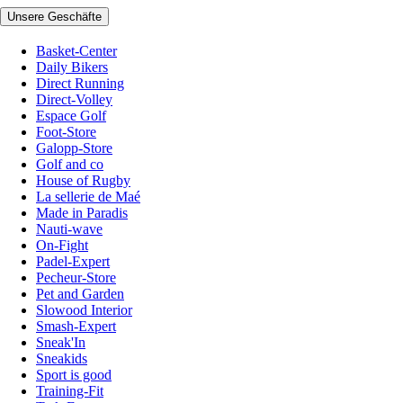
Unsere Geschäfte
Basket-Center
Daily Bikers
Direct Running
Direct-Volley
Espace Golf
Foot-Store
Galopp-Store
Golf and co
House of Rugby
La sellerie de Maé
Made in Paradis
Nauti-wave
On-Fight
Padel-Expert
Pecheur-Store
Pet and Garden
Slowood Interior
Smash-Expert
Sneak'In
Sneakids
Sport is good
Training-Fit