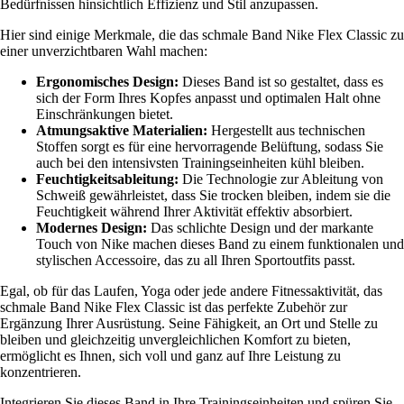
Bedürfnissen hinsichtlich Effizienz und Stil anzupassen.
Hier sind einige Merkmale, die das schmale Band Nike Flex Classic zu
einer unverzichtbaren Wahl machen:
Ergonomisches Design:
Dieses Band ist so gestaltet, dass es
sich der Form Ihres Kopfes anpasst und optimalen Halt ohne
Einschränkungen bietet.
Atmungsaktive Materialien:
Hergestellt aus technischen
Stoffen sorgt es für eine hervorragende Belüftung, sodass Sie
auch bei den intensivsten Trainingseinheiten kühl bleiben.
Feuchtigkeitsableitung:
Die Technologie zur Ableitung von
Schweiß gewährleistet, dass Sie trocken bleiben, indem sie die
Feuchtigkeit während Ihrer Aktivität effektiv absorbiert.
Modernes Design:
Das schlichte Design und der markante
Touch von Nike machen dieses Band zu einem funktionalen und
stylischen Accessoire, das zu all Ihren Sportoutfits passt.
Egal, ob für das Laufen, Yoga oder jede andere Fitnessaktivität, das
schmale Band Nike Flex Classic ist das perfekte Zubehör zur
Ergänzung Ihrer Ausrüstung. Seine Fähigkeit, an Ort und Stelle zu
bleiben und gleichzeitig unvergleichlichen Komfort zu bieten,
ermöglicht es Ihnen, sich voll und ganz auf Ihre Leistung zu
konzentrieren.
Integrieren Sie dieses Band in Ihre Trainingseinheiten und spüren Sie