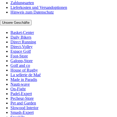
Zahlungsarten
Lieferkosten und Versandoptionen
Hinweis zum Datenschutz
Unsere Geschäfte
Basket-Center
Daily Bikers
Direct Running
Direct-Volley
Espace Golf
Foot-Store
Galopp-Store
Golf and co
House of Rugby
La sellerie de Maé
Made in Paradis
Nauti-wave
On-Fight
Padel-Expert
Pecheur-Store
Pet and Garden
Slowood Interior
Smash-Expert