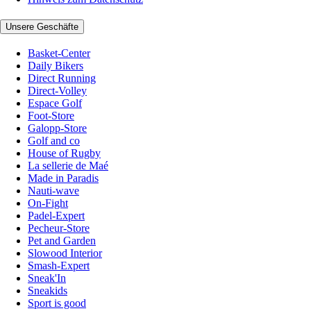
Unsere Geschäfte
Basket-Center
Daily Bikers
Direct Running
Direct-Volley
Espace Golf
Foot-Store
Galopp-Store
Golf and co
House of Rugby
La sellerie de Maé
Made in Paradis
Nauti-wave
On-Fight
Padel-Expert
Pecheur-Store
Pet and Garden
Slowood Interior
Smash-Expert
Sneak'In
Sneakids
Sport is good