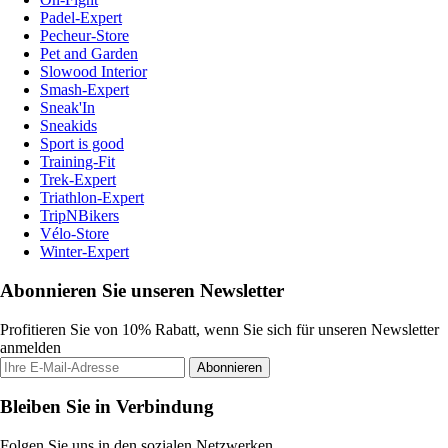
Padel-Expert
Pecheur-Store
Pet and Garden
Slowood Interior
Smash-Expert
Sneak'In
Sneakids
Sport is good
Training-Fit
Trek-Expert
Triathlon-Expert
TripNBikers
Vélo-Store
Winter-Expert
Abonnieren Sie unseren Newsletter
Profitieren Sie von 10% Rabatt, wenn Sie sich für unseren Newsletter
anmelden
Abonnieren
Bleiben Sie in Verbindung
Folgen Sie uns in den sozialen Netzwerken