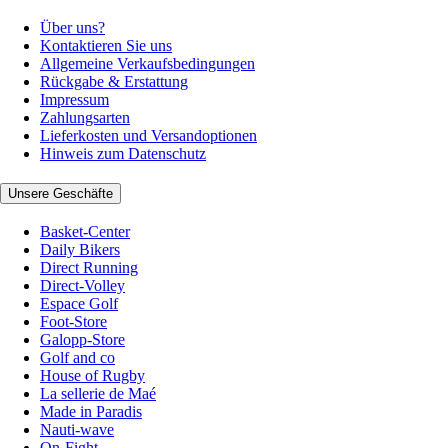
Über uns?
Kontaktieren Sie uns
Allgemeine Verkaufsbedingungen
Rückgabe & Erstattung
Impressum
Zahlungsarten
Lieferkosten und Versandoptionen
Hinweis zum Datenschutz
Unsere Geschäfte
Basket-Center
Daily Bikers
Direct Running
Direct-Volley
Espace Golf
Foot-Store
Galopp-Store
Golf and co
House of Rugby
La sellerie de Maé
Made in Paradis
Nauti-wave
On-Fight