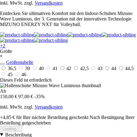
inkl. MwSt. zzgl.
Versandkosten
Entdecken Sie ultimativen Komfort mit den Indoor-Schuhen Mizuno
Wave Luminous, der 3. Generation mit der innovativen Technologie
MIZUNO ENERZY NXT für Volleyball.
+2
Größe
*
Größentabelle
36,5
39
40
41
42
42,5
43
44
44,5
45
46
Dieses Feld ist erforderlich
Ab
150,00 €
97,00 €
-35%
inkl. MwSt. zzgl.
Versandkosten
+4,85 €
für Ihre nächste Bestellung geschenkt
Nach Bestätigung Ihrer
Bestellung gutgeschrieben
Loading...
Beschreibung