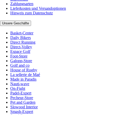
Zahlungsarten
Lieferkosten und Versandoptionen
Hinweis zum Datenschutz
Unsere Geschäfte
Basket-Center
Daily Bikers
Direct Running
Direct-Volley
Espace Golf
Foot-Store
Galopp-Store
Golf and co
House of Rugby
La sellerie de Maé
Made in Paradis
Nauti-wave
On-Fight
Padel-Expert
Pecheur-Store
Pet and Garden
Slowood Interior
Smash-Expert