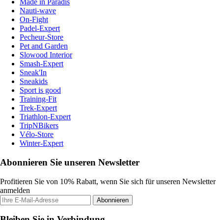
Made in Paradis
Nauti-wave
On-Fight
Padel-Expert
Pecheur-Store
Pet and Garden
Slowood Interior
Smash-Expert
Sneak'In
Sneakids
Sport is good
Training-Fit
Trek-Expert
Triathlon-Expert
TripNBikers
Vélo-Store
Winter-Expert
Abonnieren Sie unseren Newsletter
Profitieren Sie von 10% Rabatt, wenn Sie sich für unseren Newsletter
anmelden
Abonnieren
Bleiben Sie in Verbindung