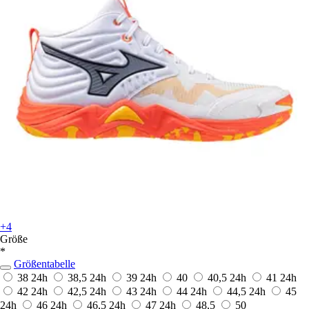
+4
Größe
*
Größentabelle
38
24h
38,5
24h
39
24h
40
40,5
24h
41
24h
42
24h
42,5
24h
43
24h
44
24h
44,5
24h
45
24h
46
24h
46,5
24h
47
24h
48,5
50