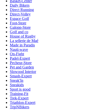
Basket-Center
Daily Bikers
Direct Running
Direct-Volley
Espace Golf
Foot-Store
Galopp-Store
Golf and co
House of Rugby
La sellerie de Maé
Made in Paradis
Nauti-wave
On-Fight
Padel-Expert
Pecheur-Store
Pet and Garden
Slowood Interior
Smash-Expert
Sneak'In
Sneakids
Sport is good
Training-Fit
Trek-Expert
Triathlon-Expert
TripNBikers