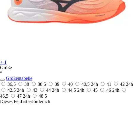
+-1
Größe
*
Größentabelle
36,5
38
38,5
39
40
40,5
24h
41
42
24h
42,5
24h
43
44
24h
44,5
24h
45
46
24h
46,5
47
24h
48,5
Dieses Feld ist erforderlich