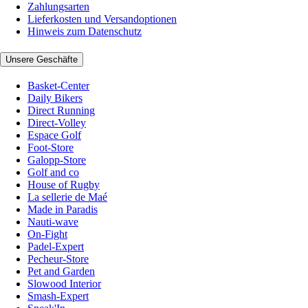
Zahlungsarten
Lieferkosten und Versandoptionen
Hinweis zum Datenschutz
Unsere Geschäfte
Basket-Center
Daily Bikers
Direct Running
Direct-Volley
Espace Golf
Foot-Store
Galopp-Store
Golf and co
House of Rugby
La sellerie de Maé
Made in Paradis
Nauti-wave
On-Fight
Padel-Expert
Pecheur-Store
Pet and Garden
Slowood Interior
Smash-Expert