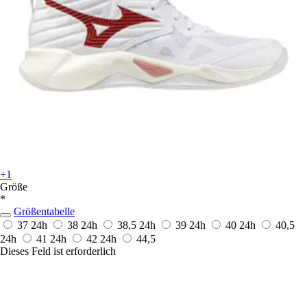
+1
Größe
*
Größentabelle
37
24h
38
24h
38,5
24h
39
24h
40
24h
40,5
24h
41
24h
42
24h
44,5
Dieses Feld ist erforderlich