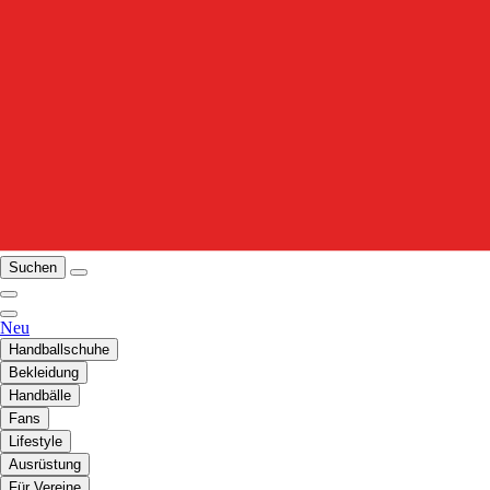
Suchen
Neu
Handballschuhe
Bekleidung
Handbälle
Fans
Lifestyle
Ausrüstung
Für Vereine