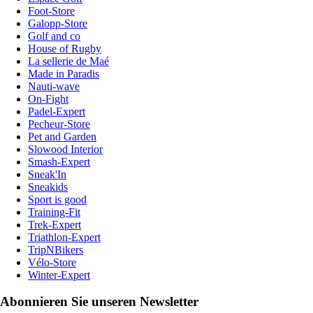
Foot-Store
Galopp-Store
Golf and co
House of Rugby
La sellerie de Maé
Made in Paradis
Nauti-wave
On-Fight
Padel-Expert
Pecheur-Store
Pet and Garden
Slowood Interior
Smash-Expert
Sneak'In
Sneakids
Sport is good
Training-Fit
Trek-Expert
Triathlon-Expert
TripNBikers
Vélo-Store
Winter-Expert
Abonnieren Sie unseren Newsletter