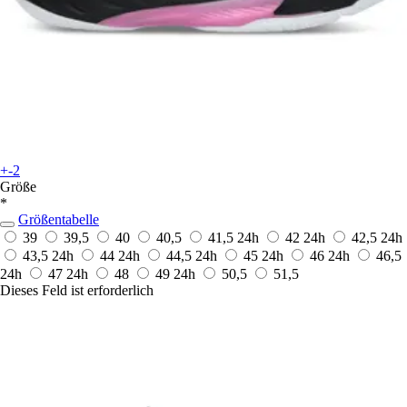
+-2
Größe
*
Größentabelle
39
39,5
40
40,5
41,5
24h
42
24h
42,5
24h
43,5
24h
44
24h
44,5
24h
45
24h
46
24h
46,5
24h
47
24h
48
49
24h
50,5
51,5
Dieses Feld ist erforderlich