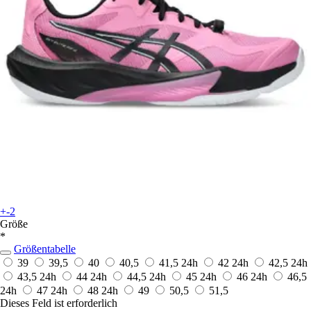
+-2
Größe
*
Größentabelle
39
39,5
40
40,5
41,5
24h
42
24h
42,5
24h
43,5
24h
44
24h
44,5
24h
45
24h
46
24h
46,5
24h
47
24h
48
24h
49
50,5
51,5
Dieses Feld ist erforderlich