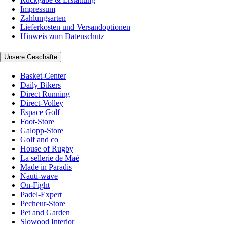
Impressum
Zahlungsarten
Lieferkosten und Versandoptionen
Hinweis zum Datenschutz
Unsere Geschäfte
Basket-Center
Daily Bikers
Direct Running
Direct-Volley
Espace Golf
Foot-Store
Galopp-Store
Golf and co
House of Rugby
La sellerie de Maé
Made in Paradis
Nauti-wave
On-Fight
Padel-Expert
Pecheur-Store
Pet and Garden
Slowood Interior