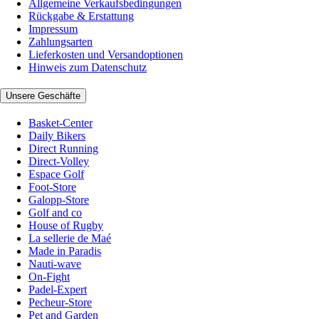
Allgemeine Verkaufsbedingungen
Rückgabe & Erstattung
Impressum
Zahlungsarten
Lieferkosten und Versandoptionen
Hinweis zum Datenschutz
Unsere Geschäfte
Basket-Center
Daily Bikers
Direct Running
Direct-Volley
Espace Golf
Foot-Store
Galopp-Store
Golf and co
House of Rugby
La sellerie de Maé
Made in Paradis
Nauti-wave
On-Fight
Padel-Expert
Pecheur-Store
Pet and Garden