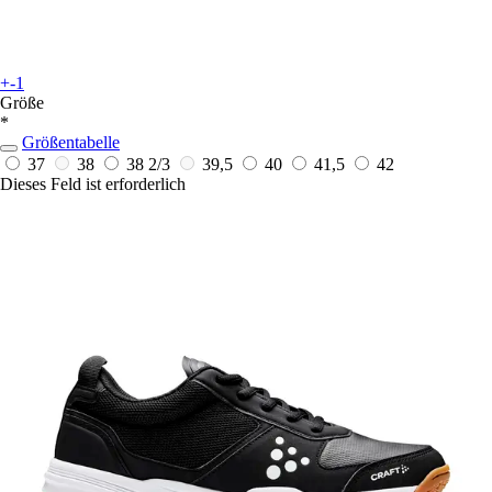
+-1
Größe
*
Größentabelle
37
38
38 2/3
39,5
40
41,5
42
Dieses Feld ist erforderlich