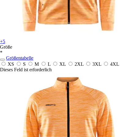
+5
Größe
*
Größentabelle
XS
S
M
L
XL
2XL
3XL
4XL
Dieses Feld ist erforderlich