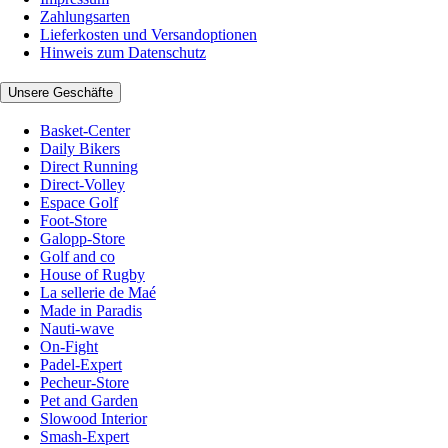
Zahlungsarten
Lieferkosten und Versandoptionen
Hinweis zum Datenschutz
Unsere Geschäfte
Basket-Center
Daily Bikers
Direct Running
Direct-Volley
Espace Golf
Foot-Store
Galopp-Store
Golf and co
House of Rugby
La sellerie de Maé
Made in Paradis
Nauti-wave
On-Fight
Padel-Expert
Pecheur-Store
Pet and Garden
Slowood Interior
Smash-Expert