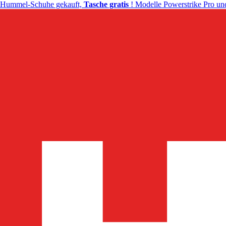
Hummel-Schuhe gekauft,
Tasche gratis
! Modelle Powerstrike Pro und