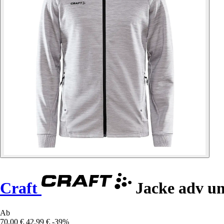
Craft
Jacke adv un
Ab
70,00 €
42,99 €
-39%