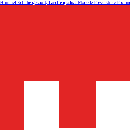
Hummel-Schuhe gekauft,
Tasche gratis
! Modelle Powerstrike Pro und