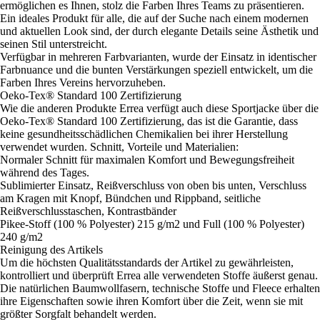
ermöglichen es Ihnen, stolz die Farben Ihres Teams zu präsentieren.
Ein ideales Produkt für alle, die auf der Suche nach einem modernen
und aktuellen Look sind, der durch elegante Details seine Ästhetik und
seinen Stil unterstreicht.
Verfügbar in mehreren Farbvarianten, wurde der Einsatz in identischer
Farbnuance und die bunten Verstärkungen speziell entwickelt, um die
Farben Ihres Vereins hervorzuheben.
Oeko-Tex® Standard 100 Zertifizierung
Wie die anderen Produkte Errea verfügt auch diese Sportjacke über die
Oeko-Tex® Standard 100 Zertifizierung, das ist die Garantie, dass
keine gesundheitsschädlichen Chemikalien bei ihrer Herstellung
verwendet wurden. Schnitt, Vorteile und Materialien:
Normaler Schnitt für maximalen Komfort und Bewegungsfreiheit
während des Tages.
Sublimierter Einsatz, Reißverschluss von oben bis unten, Verschluss
am Kragen mit Knopf, Bündchen und Rippband, seitliche
Reißverschlusstaschen, Kontrastbänder
Pikee-Stoff (100 % Polyester) 215 g/m2 und Full (100 % Polyester)
240 g/m2
Reinigung des Artikels
Um die höchsten Qualitätsstandards der Artikel zu gewährleisten,
kontrolliert und überprüft Errea alle verwendeten Stoffe äußerst genau.
Die natürlichen Baumwollfasern, technische Stoffe und Fleece erhalten
ihre Eigenschaften sowie ihren Komfort über die Zeit, wenn sie mit
größter Sorgfalt behandelt werden.