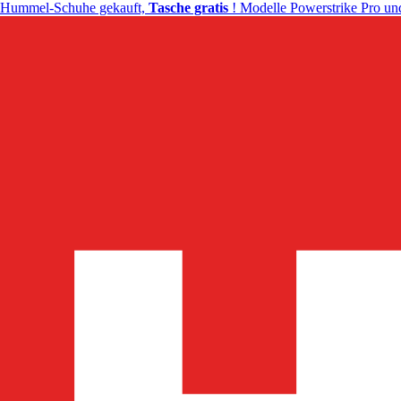
Hummel-Schuhe gekauft,
Tasche gratis
! Modelle Powerstrike Pro und