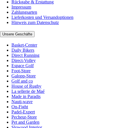
Rückgabe & Erstattung
Impressum
Zahlungsarten
Lieferkosten und Versandoptionen
Hinweis zum Datenschutz
Unsere Geschäfte
Basket-Center
Daily Bikers
Direct Running
Direct-Volley
Espace Golf
Foot-Store
Galopp-Store
Golf and co
House of Rugby
La sellerie de Maé
Made in Paradis
Nauti-wave
On-Fight
Padel-Expert
Pecheur-Store
Pet and Garden
Slowood Interior