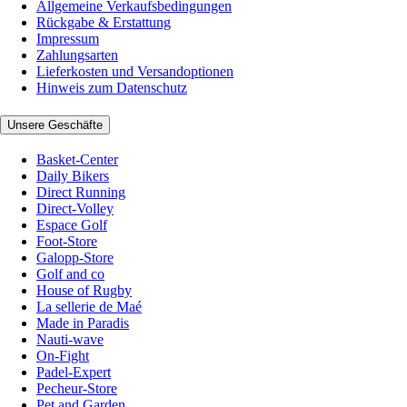
Allgemeine Verkaufsbedingungen
Rückgabe & Erstattung
Impressum
Zahlungsarten
Lieferkosten und Versandoptionen
Hinweis zum Datenschutz
Unsere Geschäfte
Basket-Center
Daily Bikers
Direct Running
Direct-Volley
Espace Golf
Foot-Store
Galopp-Store
Golf and co
House of Rugby
La sellerie de Maé
Made in Paradis
Nauti-wave
On-Fight
Padel-Expert
Pecheur-Store
Pet and Garden