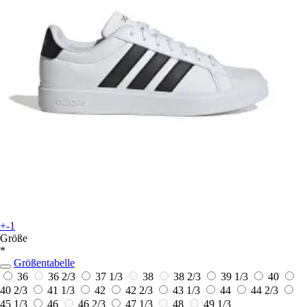
+-1
Größe
*
Größentabelle
36
36 2/3
37 1/3
38
38 2/3
39 1/3
40
40 2/3
41 1/3
42
42 2/3
43 1/3
44
44 2/3
45 1/3
46
46 2/3
47 1/3
48
49 1/3