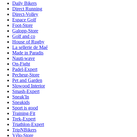
Daily Bikers
Direct Running
Direct-Volley
Espace Golf
Foot-Store
Galopp-Store
Golf and co
House of Rugby
La sellerie de Maé
Made in Paradis
Nauti-wave
On-Fight
Padel-Expert
Pecheur-Store
Pet and Garden
Slowood Interior
Smash-Expert
Sneak'In
Sneakids
Sport is good
Training-Fit
Trek-Expert
Triathlon-Expert
TripNBikers
Vélo-Store