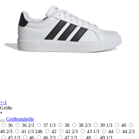
+-1
Größe
*
Größentabelle
36
36 2/3
37 1/3
38
38 2/3
39 1/3
40
40 2/3
41 1/3
24h
42
42 2/3
43 1/3
44
44 2/3
45 1/3
46
46 2/3
47 1/3
48
49 1/3