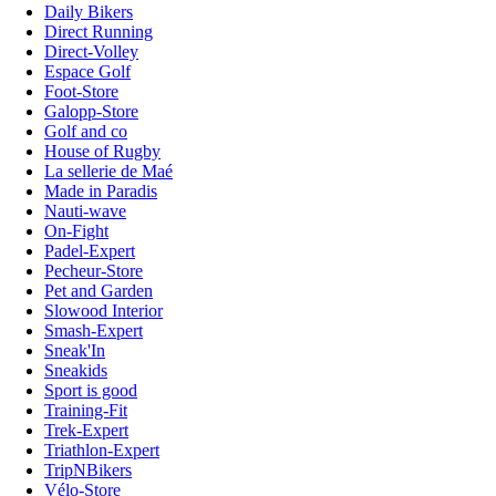
Daily Bikers
Direct Running
Direct-Volley
Espace Golf
Foot-Store
Galopp-Store
Golf and co
House of Rugby
La sellerie de Maé
Made in Paradis
Nauti-wave
On-Fight
Padel-Expert
Pecheur-Store
Pet and Garden
Slowood Interior
Smash-Expert
Sneak'In
Sneakids
Sport is good
Training-Fit
Trek-Expert
Triathlon-Expert
TripNBikers
Vélo-Store