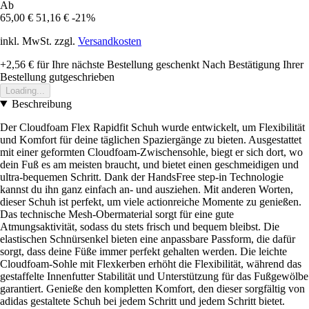
Ab
65,00 €
51,16 €
-21%
inkl. MwSt. zzgl.
Versandkosten
+2,56 €
für Ihre nächste Bestellung geschenkt
Nach Bestätigung Ihrer
Bestellung gutgeschrieben
Loading...
Beschreibung
Der Cloudfoam Flex Rapidfit Schuh wurde entwickelt, um Flexibilität
und Komfort für deine täglichen Spaziergänge zu bieten. Ausgestattet
mit einer geformten Cloudfoam-Zwischensohle, biegt er sich dort, wo
dein Fuß es am meisten braucht, und bietet einen geschmeidigen und
ultra-bequemen Schritt. Dank der HandsFree step-in Technologie
kannst du ihn ganz einfach an- und ausziehen. Mit anderen Worten,
dieser Schuh ist perfekt, um viele actionreiche Momente zu genießen.
Das technische Mesh-Obermaterial sorgt für eine gute
Atmungsaktivität, sodass du stets frisch und bequem bleibst. Die
elastischen Schnürsenkel bieten eine anpassbare Passform, die dafür
sorgt, dass deine Füße immer perfekt gehalten werden. Die leichte
Cloudfoam-Sohle mit Flexkerben erhöht die Flexibilität, während das
gestaffelte Innenfutter Stabilität und Unterstützung für das Fußgewölbe
garantiert. Genieße den kompletten Komfort, den dieser sorgfältig von
adidas gestaltete Schuh bei jedem Schritt und jedem Schritt bietet.