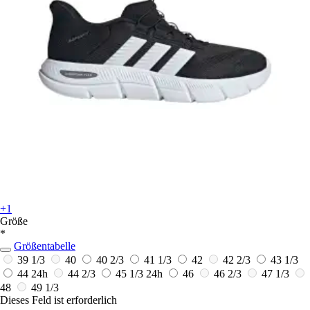
+1
Größe
*
Größentabelle
39 1/3
40
40 2/3
41 1/3
42
42 2/3
43 1/3
44
24h
44 2/3
45 1/3
24h
46
46 2/3
47 1/3
48
49 1/3
Dieses Feld ist erforderlich