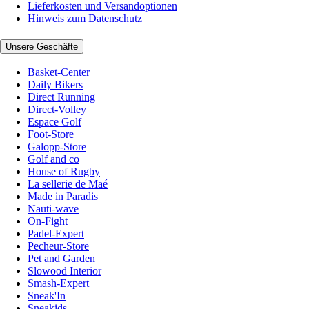
Lieferkosten und Versandoptionen
Hinweis zum Datenschutz
Unsere Geschäfte
Basket-Center
Daily Bikers
Direct Running
Direct-Volley
Espace Golf
Foot-Store
Galopp-Store
Golf and co
House of Rugby
La sellerie de Maé
Made in Paradis
Nauti-wave
On-Fight
Padel-Expert
Pecheur-Store
Pet and Garden
Slowood Interior
Smash-Expert
Sneak'In
Sneakids