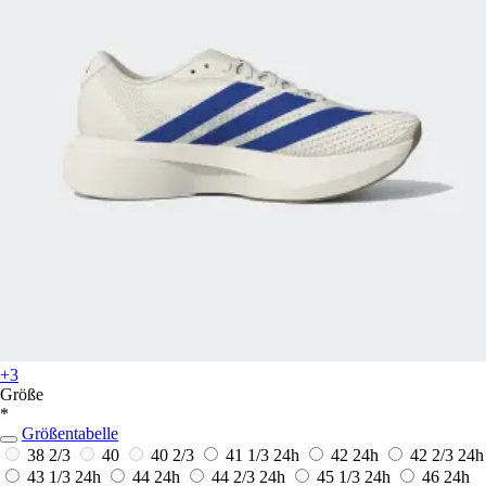
+3
Größe
*
Größentabelle
38 2/3
40
40 2/3
41 1/3
24h
42
24h
42 2/3
24h
43 1/3
24h
44
24h
44 2/3
24h
45 1/3
24h
46
24h