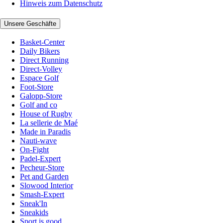
Hinweis zum Datenschutz
Unsere Geschäfte
Basket-Center
Daily Bikers
Direct Running
Direct-Volley
Espace Golf
Foot-Store
Galopp-Store
Golf and co
House of Rugby
La sellerie de Maé
Made in Paradis
Nauti-wave
On-Fight
Padel-Expert
Pecheur-Store
Pet and Garden
Slowood Interior
Smash-Expert
Sneak'In
Sneakids
Sport is good