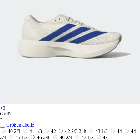
+3
Größe
*
Größentabelle
40 2/3
41 1/3
42
42 2/3
24h
43 1/3
44
44
2/3
45 1/3
46
24h
46 2/3
47 1/3
48