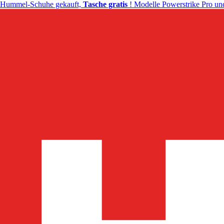
Hummel-Schuhe gekauft,
Tasche gratis
! Modelle Powerstrike Pro und