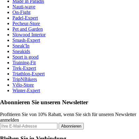
Made in Paradis
Nauti-wave
On-Fight
Padel-Expert
Pecheur-Store
Pet and Garden
Slowood Interior
Smash-Expert
Sneak'In
Sneakids
Sport is good
Training-Fit
Trek-Expert
Triathlon-Expert
TripNBikers
Vélo-Store
Winter-Expert
Abonnieren Sie unseren Newsletter
Profitieren Sie von 10% Rabatt, wenn Sie sich für unseren Newsletter
anmelden
Abonnieren
Bleiben Sie in Verbindung