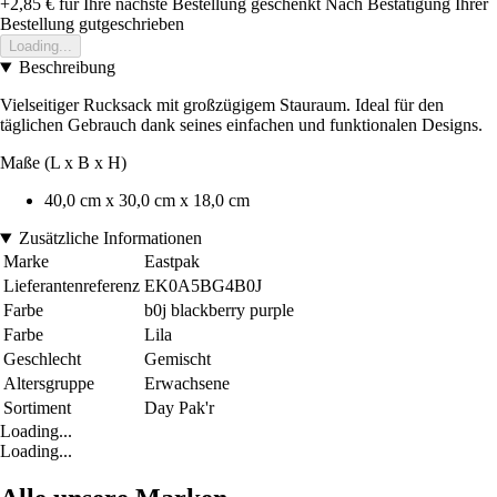
+2,85 €
für Ihre nächste Bestellung geschenkt
Nach Bestätigung Ihrer
Bestellung gutgeschrieben
Loading...
Beschreibung
Vielseitiger Rucksack mit großzügigem Stauraum. Ideal für den
täglichen Gebrauch dank seines einfachen und funktionalen Designs.
Maße (L x B x H)
40,0 cm x 30,0 cm x 18,0 cm
Zusätzliche Informationen
Marke
Eastpak
Lieferantenreferenz
EK0A5BG4B0J
Farbe
b0j blackberry purple
Farbe
Lila
Geschlecht
Gemischt
Altersgruppe
Erwachsene
Sortiment
Day Pak'r
Loading...
Loading...