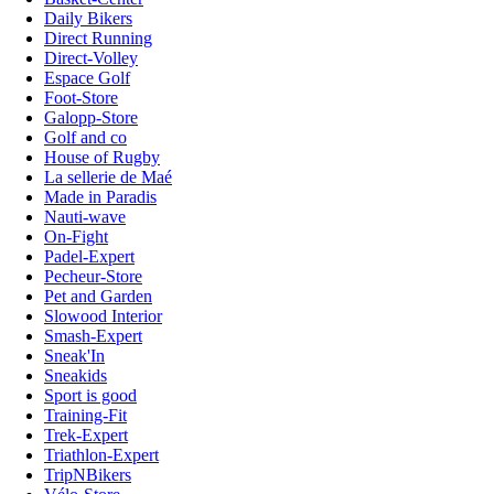
Daily Bikers
Direct Running
Direct-Volley
Espace Golf
Foot-Store
Galopp-Store
Golf and co
House of Rugby
La sellerie de Maé
Made in Paradis
Nauti-wave
On-Fight
Padel-Expert
Pecheur-Store
Pet and Garden
Slowood Interior
Smash-Expert
Sneak'In
Sneakids
Sport is good
Training-Fit
Trek-Expert
Triathlon-Expert
TripNBikers