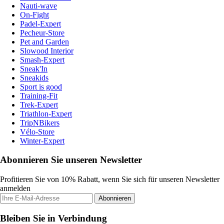
Nauti-wave
On-Fight
Padel-Expert
Pecheur-Store
Pet and Garden
Slowood Interior
Smash-Expert
Sneak'In
Sneakids
Sport is good
Training-Fit
Trek-Expert
Triathlon-Expert
TripNBikers
Vélo-Store
Winter-Expert
Abonnieren Sie unseren Newsletter
Profitieren Sie von 10% Rabatt, wenn Sie sich für unseren Newsletter
anmelden
Abonnieren
Bleiben Sie in Verbindung