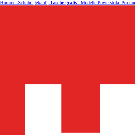
Hummel-Schuhe gekauft,
Tasche gratis
! Modelle Powerstrike Pro und