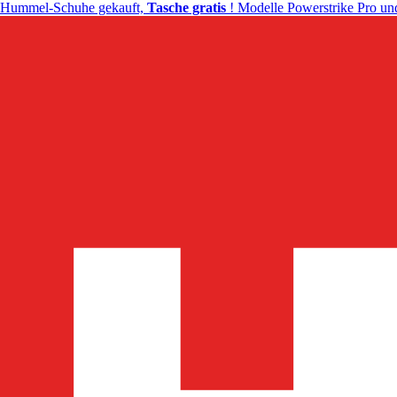
Hummel-Schuhe gekauft,
Tasche gratis
! Modelle Powerstrike Pro und